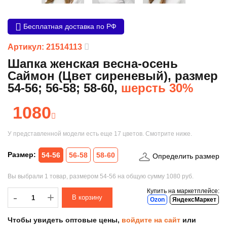
Бесплатная доставка по РФ
Артикул: 21514113
Шапка женская весна-осень
Саймон (Цвет сиреневый), размер
54-56; 56-58; 58-60,
шерсть 30%
1080
У представленной модели есть еще
17 цветов
. Смотрите ниже.
Размер:
54-56
56-58
58-60
Определить размер
Вы выбрали
1 товар
, размером
54-56
на общую сумму
1080 руб.
Купить на маркетплейсе:
-
-
+
Ozon
ЯндексМаркет
Чтобы увидеть оптовые цены,
войдите на сайт
или