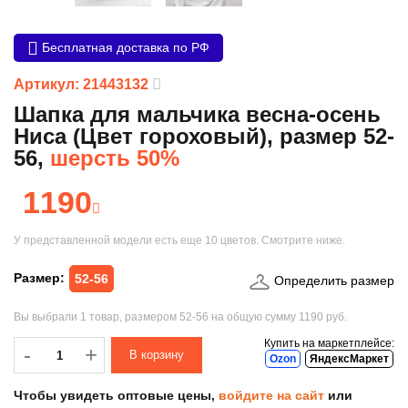
Бесплатная доставка по РФ
Артикул: 21443132
Шапка для мальчика весна-осень
Ниса (Цвет гороховый), размер 52-
56,
шерсть 50%
1190
У представленной модели есть еще
10 цветов
. Смотрите ниже.
Размер:
52-56
Определить размер
Вы выбрали
1 товар
, размером
52-56
на общую сумму
1190 руб.
Купить на маркетплейсе:
-
-
+
Ozon
ЯндексМаркет
Чтобы увидеть оптовые цены,
войдите на сайт
или