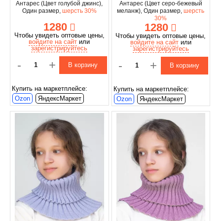
Антарес (Цвет голубой джинс),
Антарес (Цвет серо-бежевый
Один размер,
шерсть 30%
меланж), Один размер,
шерсть
30%
1280
1280
Чтобы увидеть оптовые цены,
Чтобы увидеть оптовые цены,
войдите на сайт
или
войдите на сайт
или
зарегистрируйтесь
зарегистрируйтесь
-
+
-
+
В корзину
В корзину
Купить на маркетплейсе:
Купить на маркетплейсе:
Ozon
ЯндексМаркет
Ozon
ЯндексМаркет