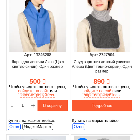
Арт: 13246208
Арт: 2327504
Шарф для девочки Лиса (Цвет
Снуд воротник детский унисекс
светло-синий), Один размер
Алеша (Цвет темно-серый), Один
размер
500
890
Чтобы увидеть оптовые цены,
Чтобы увидеть оптовые цены,
войдите на сайт
или
войдите на сайт
или
зарегистрируйтесь
зарегистрируйтесь
-
+
В корзину
Подробнее
Купить на маркетплейсе:
Купить на маркетплейсе:
Ozon
ЯндексМаркет
Ozon