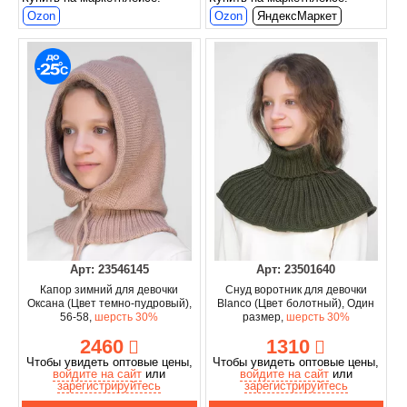
Ozon
Ozon
ЯндексМаркет
Арт: 23546145
Арт: 23501640
Капор зимний для девочки
Снуд воротник для девочки
Оксана (Цвет темно-пудровый),
Blanco (Цвет болотный), Один
56-58,
шерсть 30%
размер,
шерсть 30%
2460
1310
Чтобы увидеть оптовые цены,
Чтобы увидеть оптовые цены,
войдите на сайт
или
войдите на сайт
или
зарегистрируйтесь
зарегистрируйтесь