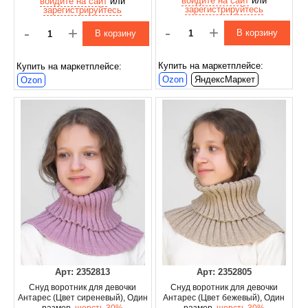
войдите на сайт
или
войдите на сайт
или
зарегистрируйтесь
зарегистрируйтесь
-
+
-
+
В корзину
В корзину
Купить на маркетплейсе:
Купить на маркетплейсе:
Ozon
ЯндексМаркет
Ozon
Арт: 2352813
Арт: 2352805
Снуд воротник для девочки
Снуд воротник для девочки
Антарес (Цвет сиреневый), Один
Антарес (Цвет бежевый), Один
размер,
шерсть 30%
размер,
шерсть 30%