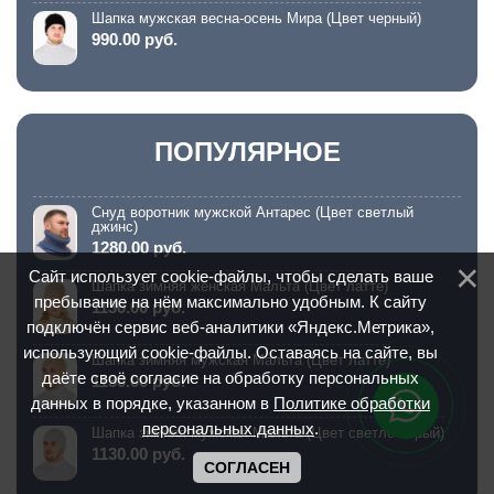
Шапка мужская весна-осень Мира (Цвет черный)
990.00 руб.
ПОПУЛЯРНОЕ
Снуд воротник мужской Антарес (Цвет светлый
джинс)
1280.00 руб.
Сайт использует cookie-файлы, чтобы сделать ваше
Шапка зимняя женская Мальта (Цвет латте)
пребывание на нём максимально удобным. К сайту
1130.00 руб.
подключён сервис веб-аналитики «Яндекс.Метрика»,
использующий cookie-файлы. Оставаясь на сайте, вы
Шапка зимняя мужская Мальта (Цвет латте)
даёте своё согласие на обработку персональных
1130.00 руб.
данных в порядке, указанном в
Политике обработки
персональных данных
.
Шапка зимняя мужская Мальта (Цвет светло-серый)
1130.00 руб.
СОГЛАСЕН