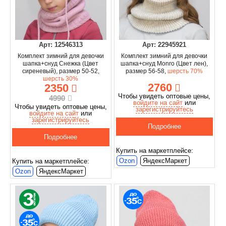
Арт: 12546313
Арт: 22945921
Комплект зимний для девочки
Комплект зимний для девочки
шапка+снуд Снежка (Цвет
шапка+снуд Monro (Цвет лен),
сиреневый), размер 50-52,
размер 56-58,
шерсть 70%
шерсть 30%
2760
2350
Чтобы увидеть оптовые цены,
4990
войдите на сайт
или
Чтобы увидеть оптовые цены,
зарегистрируйтесь
войдите на сайт
или
зарегистрируйтесь
Подробнее
Подробнее
Купить на маркетплейсе:
Ozon
ЯндексМаркет
Купить на маркетплейсе:
Ozon
ЯндексМаркет