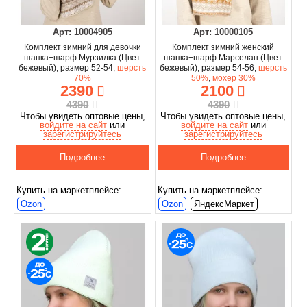
Арт: 10004905
Арт: 10000105
Комплект зимний для девочки
Комплект зимний женский
шапка+шарф Мурзилка (Цвет
шапка+шарф Марселан (Цвет
бежевый), размер 52-54,
шерсть
бежевый), размер 54-56,
шерсть
70%
50%
,
мохер 30%
2390
2100
4390
4390
Чтобы увидеть оптовые цены,
Чтобы увидеть оптовые цены,
войдите на сайт
или
войдите на сайт
или
зарегистрируйтесь
зарегистрируйтесь
Подробнее
Подробнее
Купить на маркетплейсе:
Купить на маркетплейсе:
Ozon
Ozon
ЯндексМаркет