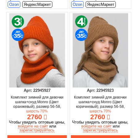
Ozon
ЯндексМаркет
Ozon
ЯндексМаркет
Арт: 22945927
Арт: 22945923
Комплект зимний для девочки
Комплект зимний для девочки
шапка+снуд Monro (Цвет
шапка+снуд Monro (Цвет
оранжевый), размер 56-58,
коричневый), размер 56-58,
шерсть 70%
шерсть 70%
2760
2760
Чтобы увидеть оптовые цены,
Чтобы увидеть оптовые цены,
войдите на сайт
или
войдите на сайт
или
зарегистрируйтесь
зарегистрируйтесь