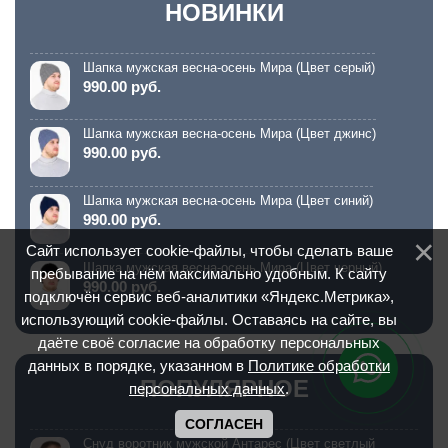
НОВИНКИ
Шапка мужская весна-осень Мира (Цвет серый)
990.00 руб.
Шапка мужская весна-осень Мира (Цвет джинс)
990.00 руб.
Шапка мужская весна-осень Мира (Цвет синий)
990.00 руб.
Сайт использует cookie-файлы, чтобы сделать ваше
Шапка мужская весна-осень Мира (Цвет черный)
пребывание на нём максимально удобным. К сайту
990.00 руб.
подключён сервис веб-аналитики «Яндекс.Метрика»,
использующий cookie-файлы. Оставаясь на сайте, вы
даёте своё согласие на обработку персональных
данных в порядке, указанном в
Политике обработки
ПОПУЛЯРНОЕ
персональных данных
.
СОГЛАСЕН
Снуд воротник мужской Антарес (Цвет светлый