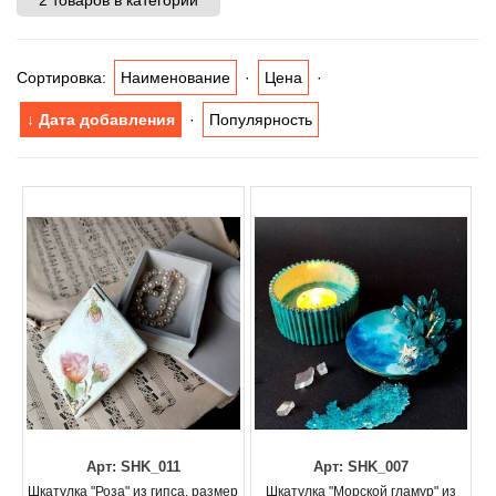
2 товаров в категории
Сортировка:
Наименование
·
Цена
·
↓ Дата добавления
·
Популярность
Арт: SHK_011
Арт: SHK_007
Шкатулка "Роза" из гипса, размер
Шкатулка "Морской гламур" из