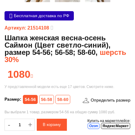
Бесплатная доставка по РФ
Артикул: 21514108
Шапка женская весна-осень
Саймон (Цвет светло-синий),
размер 54-56; 56-58; 58-60,
шерсть
30%
1080
У представленной модели есть еще
17 цветов
. Смотрите ниже.
Размер:
54-56
56-58
58-60
Определить размер
Вы выбрали
1 товар
, размером
54-56
на общую сумму
1080 руб.
Купить на маркетплейсе:
-
-
+
Ozon
ЯндексМаркет