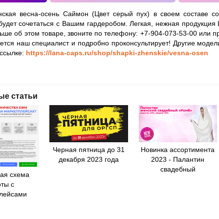
ская весна-осень Саймон (Цвет серый пух) в своем составе с
будет сочетаться с Вашим гардеробом. Легкая, нежная продукция
льше об этом товаре, звоните по телефону: +7-904-073-53-00 или 
ется наш специалист и подробно проконсультирует! Другие модел
 ссылке:
https://lana-caps.ru/shop/shapki-zhenskie/vesna-osen
ые статьи
Черная пятница до 31
Новинка ассортимента
декабря 2023 года
2023 - Палантин
свадебный
ая схема
ты с
лейсами