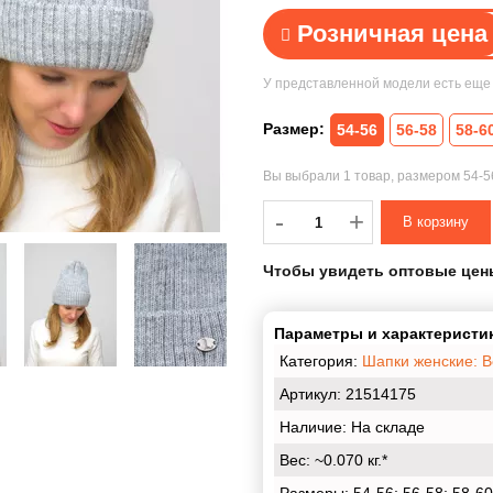
Розничная цена
У представленной модели есть ещ
Размер:
54-56
56-58
58-6
Вы выбрали
1 товар
, размером
54-
-
-
+
Чтобы увидеть оптовые цен
Параметры и характеристик
Категория:
Шапки женские: 
Артикул: 21514175
Наличие:
На складе
Вес:
~0.070 кг.*