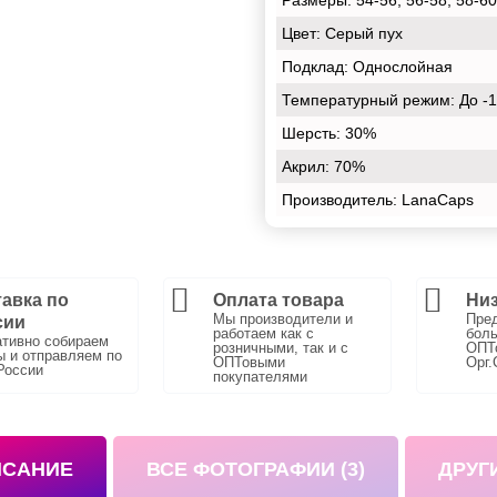
Размеры:
54-56; 56-58; 58-60
Цвет:
Серый пух
Подклад:
Однослойная
Температурный режим:
До -
Шерсть:
30%
Акрил:
70%
Производитель: LanaCaps
авка по
Оплата товара
Низ
Мы производители и
Пре
сии
работаем как с
боль
тивно собираем
розничными, так и с
ОПТо
ы и отправляем по
ОПТовыми
Орг.
России
покупателями
ИСАНИЕ
ВСЕ ФОТОГРАФИИ (3)
ДРУГ