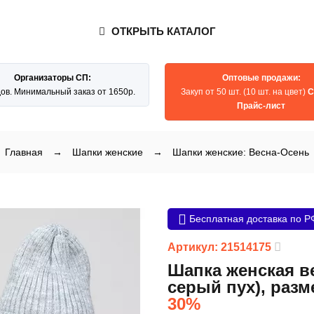
ОТКРЫТЬ КАТАЛОГ
Организаторы СП:
Оптовые продажи:
дов. Минимальный заказ от 1650р.
Закуп от 50 шт. (10 шт. на цвет)
С
Прайс-лист
Главная
→
Шапки женские
→
Шапки женские: Весна-Осень
Бесплатная доставка по Р
Артикул: 21514175
Шапка женская в
серый пух), разме
30%