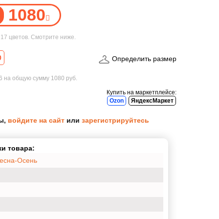
1080
е
17 цветов
. Смотрите ниже.
0
Определить размер
56
на общую сумму
1080 руб.
Купить на маркетплейсе:
Ozon
ЯндексМаркет
ы,
войдите на сайт
или
зарегистрируйтесь
и товара:
Весна-Осень