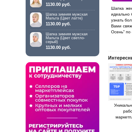
1130.00 руб.
Шапка жен
идеально 
Шапка зимняя мужская
Мальта (Цвет латте)
узнать бо
1130.00 руб.
Вами свяж
Осень" по
Шапка зимняя мужская
Мальта (Цвет светло-
серый)
1130.00 руб.
Интересн
Уникальн
рабо
маркетп