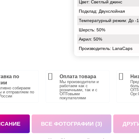
Цвет:
Светлый джинс
Подклад:
Двухслойная
Температурный режим:
До -
Шерсть:
50%
Акрил:
50%
Производитель: LanaCaps
авка по
Оплата товара
Низ
Мы производители и
Пре
сии
работаем как с
боль
тивно собираем
розничными, так и с
ОПТо
ы и отправляем по
ОПТовыми
Орг.
России
покупателями
ИСАНИЕ
ВСЕ ФОТОГРАФИИ (3)
ДРУГ