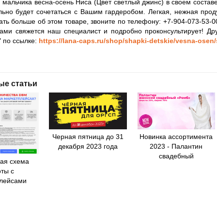
 мальчика весна-осень Ниса (Цвет светлый джинс) в своем соста
льно будет сочетаться с Вашим гардеробом. Легкая, нежная про
нать больше об этом товаре, звоните по телефону: +7-904-073-53-
Вами свяжется наш специалист и подробно проконсультирует! Др
" по ссылке:
https://lana-caps.ru/shop/shapki-detskie/vesna-osen
ые статьи
Черная пятница до 31
Новинка ассортимента
декабря 2023 года
2023 - Палантин
свадебный
ая схема
ты с
лейсами