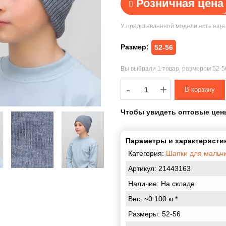
Розничная цена
У представленной модели есть ещ
Размер:
52-56
Вы выбрали
1 товар
, размером
52-
-
-
+
Чтобы увидеть оптовые цен
Параметры и характеристик
Категория:
Шапки для мальч
Артикул: 21443163
Наличие:
На складе
Вес:
~0.100 кг.*
Размеры:
52-56