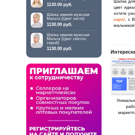
Шапка для
1130.00 руб.
цвет идеа
хотите уз
Шапка зимняя мужская
Мальта (Цвет латте)
caps/
, с 
1130.00 руб.
мальчиков
Шапка зимняя мужская
Мальта (Цвет светло-
серый)
1130.00 руб.
Интересн
Уникальн
рабо
маркетп