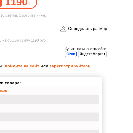
1190
е
10 цветов
. Смотрите ниже.
Определить размер
56
на общую сумму
1190 руб.
Купить на маркетплейсе:
Ozon
ЯндексМаркет
ы,
войдите на сайт
или
зарегистрируйтесь
и товара:
иков