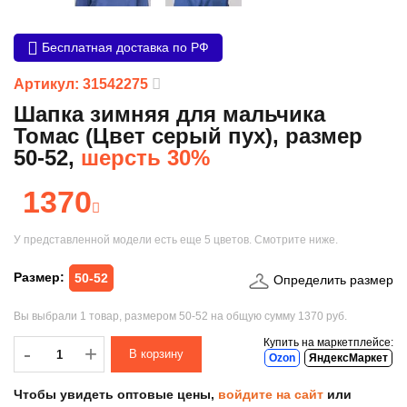
Бесплатная доставка по РФ
Артикул: 31542275
Шапка зимняя для мальчика
Томас (Цвет серый пух), размер
50-52,
шерсть 30%
1370
У представленной модели есть еще
5 цветов
. Смотрите ниже.
Размер:
50-52
Определить размер
Вы выбрали
1 товар
, размером
50-52
на общую сумму
1370 руб.
Купить на маркетплейсе:
-
-
+
Ozon
ЯндексМаркет
Чтобы увидеть оптовые цены,
войдите на сайт
или