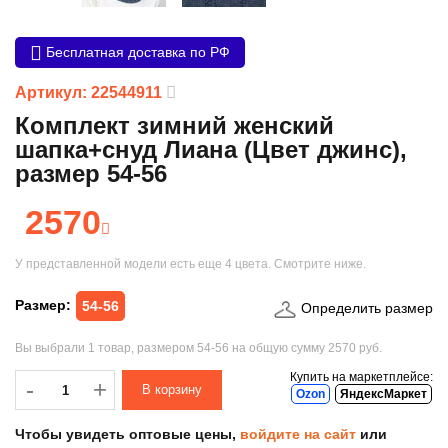
Бесплатная доставка по РФ
Артикул: 22544911
Комплект зимний женский
шапка+снуд Лиана (Цвет джинс),
размер 54-56
2570
У представленной модели есть еще
4 цвета
. Смотрите ниже.
Размер:
54-56
Определить размер
Вы выбрали
1 товар
, размером
54-56
на общую сумму
2570 руб.
Купить на маркетплейсе:
-
-
+
Ozon
ЯндексМаркет
Чтобы увидеть оптовые цены,
войдите на сайт
или