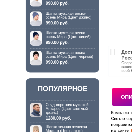
990.00 руб.
Шапка мужская весна-
осень Мира (Цвет джинс)
990.00 руб.
Шапка мужская весна-
осень Мира (Цвет синий)
990.00 руб.
Дост
Шапка мужская весна-
осень Мира (Цвет черный)
Рос
990.00 руб.
Опера
заказ
всей 
ПОПУЛЯРНОЕ
ОП
Снуд воротник мужской
Антарес (Цвет светлый
джинс)
Комплект 
1280.00 руб.
Светло-с
понравитс
Шапка зимняя женская
на сайте
Мальта (Цвет латте)