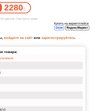
2280
е
14 цветов
. Смотрите ниже.
Купить на маркетплейсе:
Ozon
ЯндексМаркет
ы,
войдите на сайт
или
зарегистрируйтесь
и товара:
альчиков
15°С