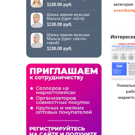
1130.00 руб.
категор
osen/komp
Шапка зимняя мужская
Мальта (Цвет латте)
1130.00 руб.
Шапка зимняя мужская
Интересн
Мальта (Цвет светло-
серый)
1130.00 руб.
Уникальн
рабо
маркетп