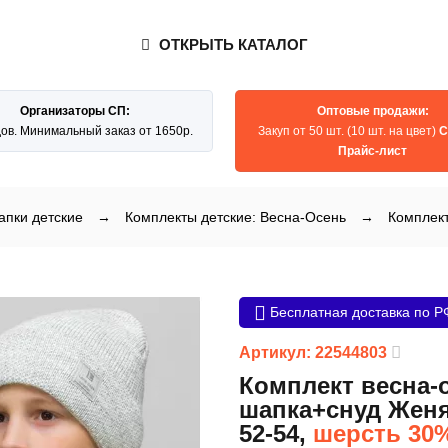
ОТКРЫТЬ КАТАЛОГ
Организаторы СП:
Оптовые продажи:
дов. Минимальный заказ от 1650р.
Закуп от 50 шт. (10 шт. на цвет)
С
Прайс-лист
пки детские
→
Комплекты детские: Весна-Осень
→
Комплект
Бесплатная доставка по Р
Артикул: 22544803
Комплект весна-
шапка+снуд Женя
52-54,
шерсть 30