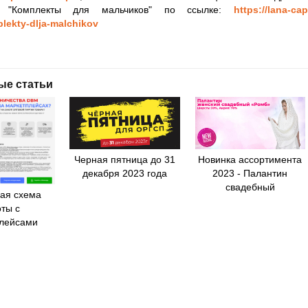
ии "Комплекты для мальчиков" по ссылке:
https://lana-ca
lekty-dlja-malchikov
ые статьи
Черная пятница до 31
Новинка ассортимента
декабря 2023 года
2023 - Палантин
свадебный
ая схема
ты с
лейсами