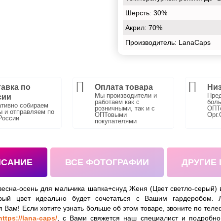
Шерсть:
30%
Акрил:
70%
Производитель: LanaCaps
авка по
Оплата товара
Низ
Мы производители и
Пре
сии
работаем как с
боль
тивно собираем
розничными, так и с
ОПТо
ы и отправляем по
ОПТовыми
Орг.
России
покупателями
ИСАНИЕ
ВСЕ ФОТОГРАФИИ
ДРУГИЕ
весна-осень для мальчика шапка+снуд Женя (Цвет светло-серый) 
ерый цвет идеально будет сочетаться с Вашим гардеробом. Л
я Вам! Если хотите узнать больше об этом товаре, звоните по тел
https://lana-caps/
, с Вами свяжется наш специалист и подробно