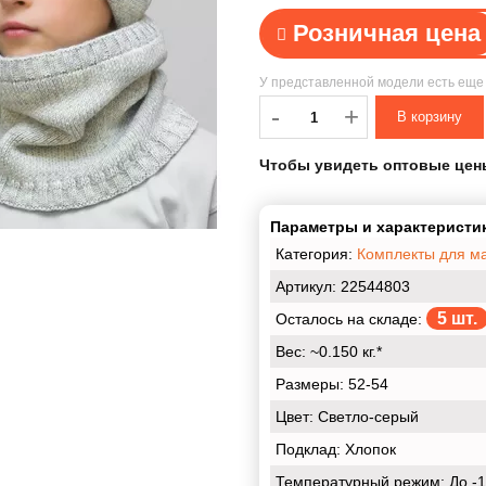
Розничная цена
У представленной модели есть ещ
-
-
+
Чтобы увидеть оптовые цен
Параметры и характеристик
Категория:
Комплекты для м
Артикул: 22544803
5 шт.
Осталось на складе:
Вес:
~0.150 кг.*
Размеры:
52-54
Цвет:
Светло-серый
Подклад:
Хлопок
Температурный режим:
До -