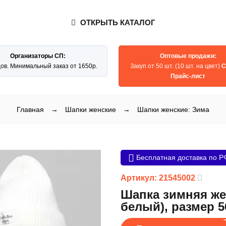
ОТКРЫТЬ КАТАЛОГ
Организаторы СП:
Оптовые продажи:
дов. Минимальный заказ от 1650р.
Закуп от 50 шт. (10 шт. на цвет)
С
Прайс-лист
Главная
→
Шапки женские
→
Шапки женские: Зима
Бесплатная доставка по Р
Артикул: 21545002
Шапка зимняя жен
белый), размер 5