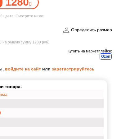
1280
е
3 цвета
. Смотрите ниже.
Определить размер
58
на общую сумму
1280 руб.
Купить на маркетплейсе:
Ozon
ы,
войдите на сайт
или
зарегистрируйтесь
и товара:
Зима