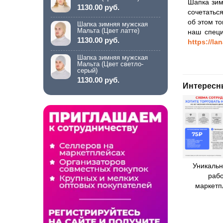
Шапка зим
1130.00 руб.
сочетатьс
об этом т
Шапка зимняя мужская
Мальта (Цвет латте)
наш специ
1130.00 руб.
https://la
Шапка зимняя мужская
Мальта (Цвет светло-
серый)
1130.00 руб.
Интересн
Уникальн
рабо
маркетп