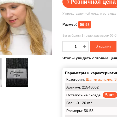
Розничная цена
У представленной модели есть ещ
Размер:
56-58
Вы выбрали
1 товар
, размером
56-
-
-
+
Чтобы увидеть оптовые цен
Параметры и характеристик
Категория:
Шапки женские: 
Артикул: 21545002
5 шт.
Осталось на складе:
Вес:
~0.120 кг.*
Размеры:
56-58