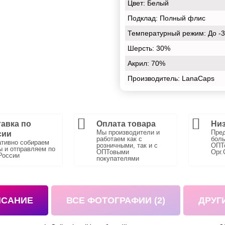
Цвет:
Белый
Подклад:
Полный флис
Температурный режим:
До -
Шерсть:
30%
Акрил:
70%
Производитель: LanaCaps
авка по
Оплата товара
Низ
Мы производители и
Пре
сии
работаем как с
боль
тивно собираем
розничными, так и с
ОПТо
ы и отправляем по
ОПТовыми
Орг.
России
покупателями
ИСАНИЕ
ВСЕ ФОТОГРАФИИ (2)
ДРУГ