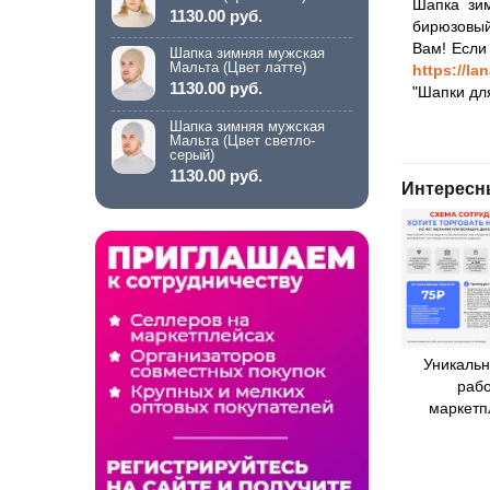
Шапка зим
1130.00 руб.
бирюзовый
Вам! Если
Шапка зимняя мужская
Мальта (Цвет латте)
https://la
1130.00 руб.
"Шапки дл
Шапка зимняя мужская
Мальта (Цвет светло-
серый)
1130.00 руб.
Интересн
Уникальн
рабо
маркетп