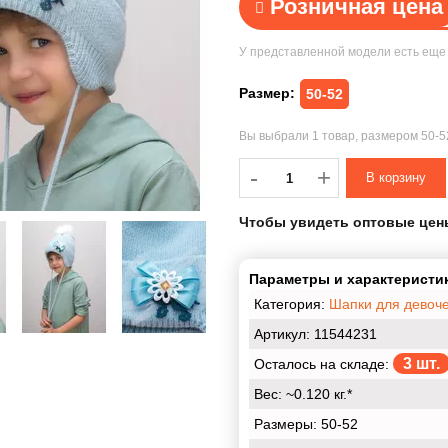
Розничная цена
У представленной модели есть ещ
Размер:
50-52
Вы выбрали
1 товар
, размером
50-
-
-
+
Чтобы увидеть оптовые цен
Параметры и характеристик
Категория:
Шапки для девоч
Артикул: 11544231
3 шт.
Осталось на складе:
Вес:
~0.120 кг.*
Размеры:
50-52