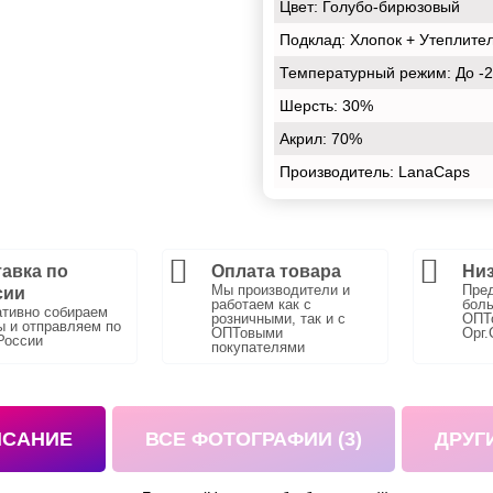
Цвет:
Голубо-бирюзовый
Подклад:
Хлопок + Утеплите
Температурный режим:
До -
Шерсть:
30%
Акрил:
70%
Производитель: LanaCaps
авка по
Оплата товара
Низ
Мы производители и
Пре
сии
работаем как с
боль
тивно собираем
розничными, так и с
ОПТо
ы и отправляем по
ОПТовыми
Орг.
России
покупателями
ИСАНИЕ
ВСЕ ФОТОГРАФИИ (3)
ДРУГ