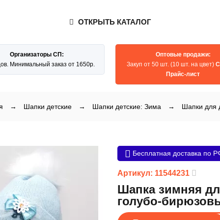
ОТКРЫТЬ КАТАЛОГ
Организаторы СП:
Оптовые продажи:
дов. Минимальный заказ от 1650р.
Закуп от 50 шт. (10 шт. на цвет)
С
Прайс-лист
я
→
Шапки детские
→
Шапки детские: Зима
→
Шапки для 
Бесплатная доставка по Р
Артикул: 11544231
Шапка зимняя дл
голубо-бирюзовы