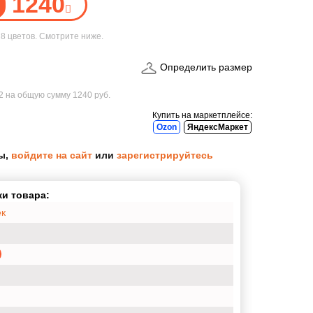
1240
е
8 цветов
. Смотрите ниже.
Определить размер
52
на общую сумму
1240 руб.
Купить на маркетплейсе:
Ozon
ЯндексМаркет
ы,
войдите на сайт
или
зарегистрируйтесь
и товара:
ек