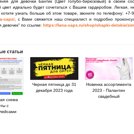
няя для девочки Бантик (Цвет голубо-бирюзовый) в своем со
 цвет идеально будет сочетаться с Вашим гардеробом. Легкая, 
 хотите узнать больше об этом товаре, звоните по телефону: +7-
na-caps/
, с Вами свяжется наш специалист и подробно проконсул
я девочек" по ссылке:
https://lana-caps.ru/shop/shapki-detskie/zi
ые статьи
Черная пятница до 31
Новинка ассортимента
декабря 2023 года
2023 - Палантин
свадебный
ая схема
ты с
лейсами