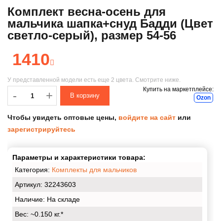
Комплект весна-осень для
мальчика шапка+снуд Бадди (Цвет
светло-серый), размер 54-56
1410
У представленной модели есть еще
2 цвета
. Смотрите ниже.
Купить на маркетплейсе:
-
-
+
Ozon
Чтобы увидеть оптовые цены,
войдите на сайт
или
зарегистрируйтесь
Параметры и характеристики товара:
Категория:
Комплекты для мальчиков
Артикул: 32243603
Наличие:
На складе
Вес:
~0.150 кг.*