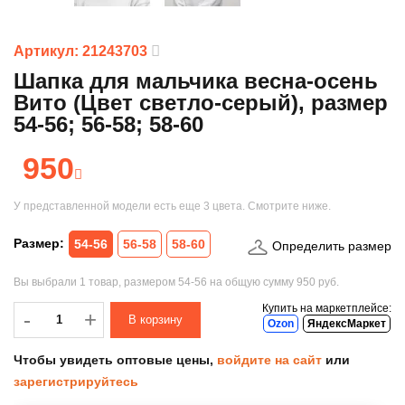
Артикул: 21243703
Шапка для мальчика весна-осень
Вито (Цвет светло-серый), размер
54-56; 56-58; 58-60
950
У представленной модели есть еще
3 цвета
. Смотрите ниже.
Размер:
54-56
56-58
58-60
Определить размер
Вы выбрали
1 товар
, размером
54-56
на общую сумму
950 руб.
Купить на маркетплейсе:
-
-
+
Ozon
ЯндексМаркет
Чтобы увидеть оптовые цены,
войдите на сайт
или
зарегистрируйтесь