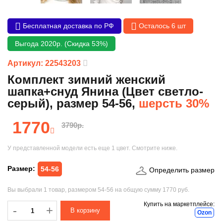
Бесплатная доставка по РФ
Осталось 6 шт
Выгода 2020р. (Скидка 53%)
Артикул: 22543203
Комплект зимний женский
шапка+снуд Янина (Цвет светло-
серый), размер 54-56,
шерсть 30%
1770
3790р.
У представленной модели есть еще
1 цвет
. Смотрите ниже.
Размер:
54-56
Определить размер
Вы выбрали
1 товар
, размером
54-56
на общую сумму
1770 руб.
Купить на маркетплейсе:
-
-
+
Ozon