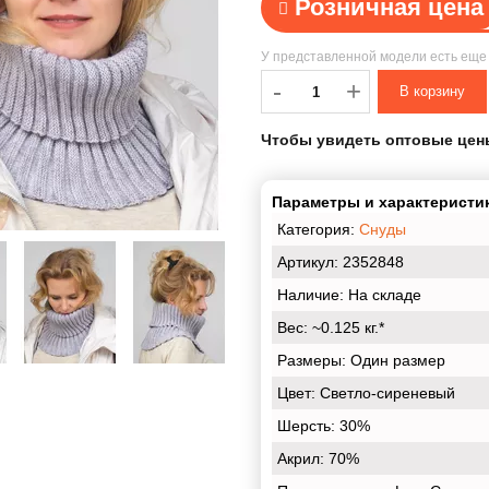
Розничная цена
У представленной модели есть ещ
-
-
+
Чтобы увидеть оптовые цен
Параметры и характеристик
Категория:
Снуды
Артикул: 2352848
Наличие:
На складе
Вес:
~0.125 кг.*
Размеры:
Один размер
Цвет:
Светло-сиреневый
Шерсть:
30%
Акрил:
70%