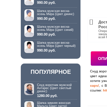
990.00 руб.
Шапка мужская весна-
осень Мира (Цвет джинс)
990.00 руб.
Дост
Рос
Шапка мужская весна-
осень Мира (Цвет синий)
Опера
заказ
990.00 руб.
всей 
Шапка мужская весна-
осень Мира (Цвет черный)
990.00 руб.
ОП
ПОПУЛЯРНОЕ
Снуд воро
цвет идеа
хотите уз
Снуд воротник мужской
caps/
, с 
Антарес (Цвет светлый
ссылке:
ht
джинс)
1280.00 руб.
Шапка зимняя женская
Мальта (Цвет латте)