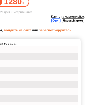
1280
е
21 цвет
. Смотрите ниже.
Купить на маркетплейсе:
Ozon
ЯндексМаркет
ы,
войдите на сайт
или
зарегистрируйтесь
и товара: