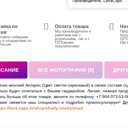
Производитель: LanaCaps
авка по
Оплата товара
Низ
Мы производители и
Пре
сии
работаем как с
боль
тивно собираем
розничными, так и с
ОПТо
ы и отправляем по
ОПТовыми
Орг.
России
покупателями
ИСАНИЕ
ВСЕ ФОТОГРАФИИ (8)
ДРУГ
тник женский Антарес (Цвет светло-сиреневый) в своем составе 
льно будет сочетаться с Вашим гардеробом. Легкая, нежная про
нать больше об этом товаре, звоните по телефону: +7-904-073-53-
Вами свяжется наш специалист и подробно проконсультирует! Др
tps://lana-caps.ru/shop/sharfy-snudy/snud