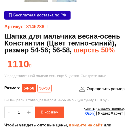
Бесплатная доставка по РФ
Артикул: 3146238
Шапка для мальчика весна-осень
Константин (Цвет темно-синий),
размер 54-56; 56-58,
шерсть 50%
1110
У представленной модели есть еще
5 цветов
. Смотрите ниже.
Размер:
54-56
56-58
Определить размер
Вы выбрали
1 товар
, размером
54-56
на общую сумму
1110 руб.
Купить на маркетплейсе:
-
-
+
Ozon
ЯндексМаркет
Чтобы увидеть оптовые цены,
войдите на сайт
или