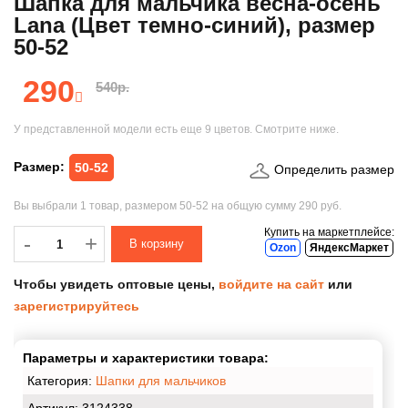
Шапка для мальчика весна-осень
Lana (Цвет темно-синий), размер
50-52
290
540р.
У представленной модели есть еще
9 цветов
. Смотрите ниже.
Размер:
50-52
Определить размер
Вы выбрали
1 товар
, размером
50-52
на общую сумму
290 руб.
Купить на маркетплейсе:
-
-
+
Ozon
ЯндексМаркет
Чтобы увидеть оптовые цены,
войдите на сайт
или
зарегистрируйтесь
Параметры и характеристики товара:
Категория:
Шапки для мальчиков