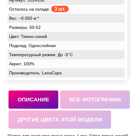
Артикул: 3124338
3 шт.
Осталось на складе:
Вес:
~0.050 кг.*
Размеры:
50-52
Цвет:
Темно-синий
Подклад:
Однослойная
Температурный режим:
До -5°С
Акрил:
100%
Производитель: LanaCaps
ОПИСАНИЕ
ВСЕ ФОТОГРАФИИ
ДРУГИЕ ЦВЕТА ЭТОЙ МОДЕЛИ
Шапка для мальчика весна-осень Lana (Цвет темно-синий)