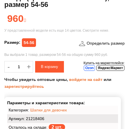
размер 54-56
960
У представленной модели есть еще
14 цветов
. Смотрите ниже.
Размер:
54-56
Определить размер
Вы выбрали
1 товар
, размером
54-56
на общую сумму
960 руб.
Купить на маркетплейсе:
-
-
+
Ozon
ЯндексМаркет
Чтобы увидеть оптовые цены,
войдите на сайт
или
зарегистрируйтесь
Параметры и характеристики товара:
Категория:
Шапки для девочек
Артикул: 21218406
2 шт.
Осталось на складе: