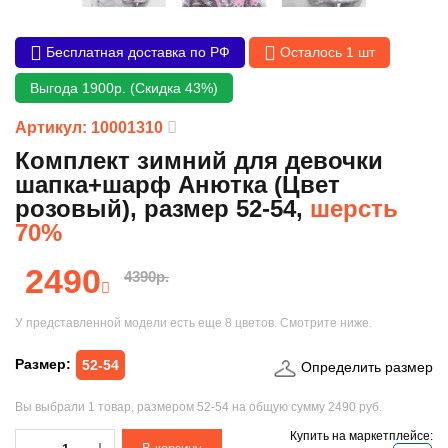
Бесплатная доставка по РФ
Осталось 1 шт
Выгода 1900р. (Скидка 43%)
Артикул: 10001310
Комплект зимний для девочки
шапка+шарф Анютка (Цвет
розовый), размер 52-54,
шерсть
70%
2490
4390р.
У представленной модели есть еще
8 цветов
. Смотрите ниже.
Размер:
52-54
Определить размер
Вы выбрали
1 товар
, размером
52-54
на общую сумму
2490 руб.
Купить на маркетплейсе: