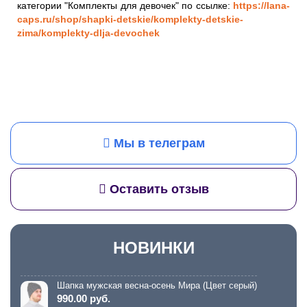
категории "Комплекты для девочек" по ссылке:
https://lana-
caps.ru/shop/shapki-detskie/komplekty-detskie-
zima/komplekty-dlja-devochek
Мы в телеграм
Оставить отзыв
НОВИНКИ
Шапка мужская весна-осень Мира (Цвет серый)
990.00 руб.